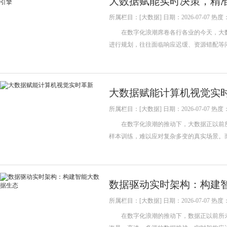
大数据赋能实时决策，精
所属栏目：[大数据] 日期：2026-07-07 热度
在数字化浪潮席卷各行各业的今天，大数
进行规划，往往面临响应迟缓、资源错配等
大数据赋能计算机视觉实
所属栏目：[大数据] 日期：2026-07-07 热度
在数字化浪潮的推动下，大数据正以前所
样本训练，难以应对复杂多变的真实场景。
数据驱动实时架构：构建
所属栏目：[大数据] 日期：2026-07-07 热度
在数字化浪潮的推动下，数据正以前所未