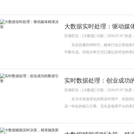
大数据实时处理：驱动媒
所属栏目：[大数据] 日期：2026-07-07 热度
在信息爆炸的时代，媒体行业正面临前所
不断生成。传统分析方式已难以应对这种高
实时数据处理：创业成功
所属栏目：[大数据] 日期：2026-07-07 热度
在当今快速变化的商业环境中，信息的价
这一转化的核心引擎。无论是电商平台的库