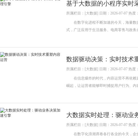
基于大数据的小程序实时
所属栏目：[大数据] 日期：2026-07-07 热度
在数字化进程不断加速的今天，海量数据
式，广泛应用于生活服务、电商零售与政务
数据驱动决策：实时技术
所属栏目：[大数据] 日期：2026-07-07 热度
在信息爆炸的时代，内容运营不再依赖直
崛起，让运营者能够即时捕捉用户行为、内
大数据实时处理：驱动业
所属栏目：[大数据] 日期：2026-07-07 热度
在数字化浪潮席卷各行各业的今天，企业