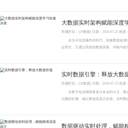
大数据实时架构赋能深度
所属栏目：[大数据] 日期：2026-07-25 热度
在当今信息爆炸的时代，海量数据如潮水
运而生，它通过高效的数据采集、传输与处
实时数据引擎：释放大数
所属栏目：[大数据] 日期：2026-07-25 热度
在数字化浪潮席卷各行各业的今天，数据
沉睡的矿藏，难以释放其真正价值。实时数
数据驱动实时处理，赋能