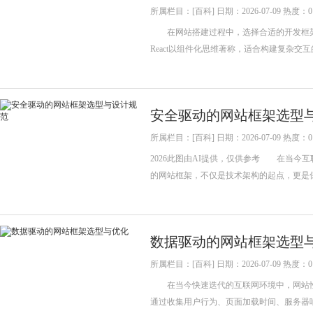
所属栏目：[百科] 日期：2026-07-09 热度：0
在网站搭建过程中，选择合适的开发框架是决定
React以组件化思维著称，适合构建复杂交
安全驱动的网站框架选型
所属栏目：[百科] 日期：2026-07-09 热度：0
2026此图由AI提供，仅供参考 在当今
的网站框架，不仅是技术架构的起点，更是
数据驱动的网站框架选型
所属栏目：[百科] 日期：2026-07-09 热度：0
在当今快速迭代的互联网环境中，网站性
通过收集用户行为、页面加载时间、服务器