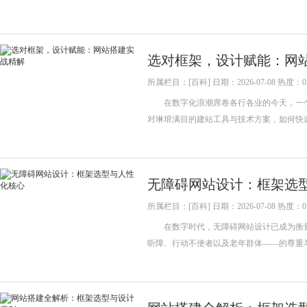
选对框架，设计赋能：网
所属栏目：[百科] 日期：2026-07-08 热度：0
在数字化浪潮席卷各行各业的今天，一个
对琳琅满目的建站工具与技术方案，如何
无障碍网站设计：框架选
所属栏目：[百科] 日期：2026-07-08 热度：0
在数字时代，无障碍网站设计已成为衡量
听障、行动不便者以及老年群体——的尊重