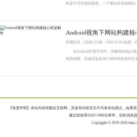
终是不可忽视的隐患。一个看似简单的网站
Android视角下网站构建
所属栏目：[百科] 日期：2026-07-04 热度：0
在Android开发环境中，构建网站核心框
资源加载、页面渲染及用户操作响应有特定
【免责声明】本站内容转载自互联网，其发布内容言论不代表本站观点，如果其链接、
建议您使用1920×1080分辨率、谷歌浏览器Goo
Copygight © 2016-2026 https