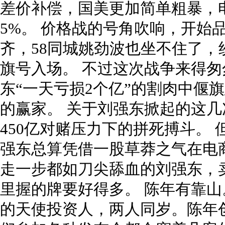
差价补偿，国美更加简单粗暴，
5%。 价格战的号角吹响，开始
齐，58同城姚劲波也坐不住了
旗号入场。 不过这次战争来得
东“一天亏损2个亿”的割肉中偃
的赢家。 关于刘强东掀起的这
450亿对赌压力下的拼死搏斗。
强东总算凭借一股草莽之气在电
走一步都如刀尖舔血的刘强东，
里握的牌要好得多。 陈年有靠
的天使投资人，两人同岁。陈年