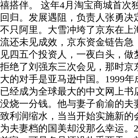
禧搭伴。 这年4月淘宝商城首次
回归。发展遇阻，负责人张勇决定
不只阿里。大雪冲垮了京东在上
流还未见成效，京东资金链告急
见四五个投资人，一夜白头，做梦
拒绝了刘强东三次会见，那时京东
大的对手是亚马逊中国。1999
已经成为全球最大的中文网上书店
没烧一分钱。他与妻子俞渝的夫
致利润缩水，当当开始实施新的
为夫妻档的国美却没那么幸运。2