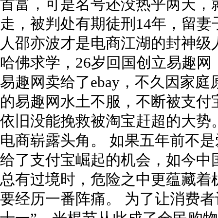
首富，可是名号还没热乎两天，就
走，被判处有期徒刑14年，留妻
人邵亦波才是电商江湖的封神级
哈佛求学，26岁回国创立易趣网，
易趣网卖给了ebay，不久因家庭
的易趣网水土不服，不断被支付
依旧没能挽救被淘宝赶超的大势
电商崭露头角。 如果五年前不
给了支付宝崛起的机会，如今中
总有过境时，危险之中更蕴藏着
要经历一番阵痛。 为了让消费者