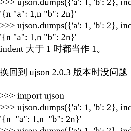
>>> ujson.dumps({'a': 1, 'b': 2}, 
'{n "a": 1,n "b": 2n}'
>>> ujson.dumps({'a': 1, 'b': 2}, 
'{n "a": 1,n "b": 2n}'
indent 大于 1 时都当作 1。
换回到 ujson 2.0.3 版本时没问题
>>> import ujson
>>> ujson.dumps({'a': 1, 'b': 2}, 
'{n "a": 1,n "b": 2n}'
>>> ujson.dumps({'a': 1, 'b': 2}, 