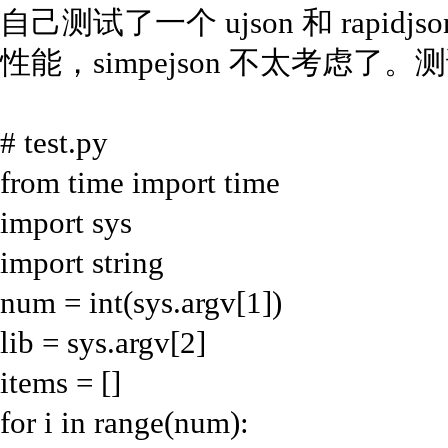
自己测试了一个 ujson 和 rapidjson 
性能，simpejson 不太考虑了
# test.py
from time import time
import sys
import string
num = int(sys.argv[1])
lib = sys.argv[2]
items = []
for i in range(num):