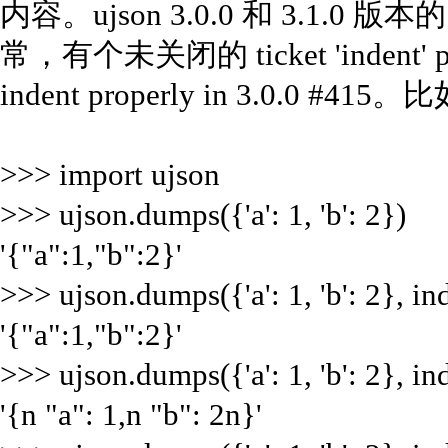
内容。ujson 3.0.0 和 3.1.0 版本
常，有个未关闭的 ticket 'indent' para
indent properly in 3.0.0 #4
>>> import ujson
>>> ujson.dumps({'a': 1, 'b': 2})
'{"a":1,"b":2}'
>>> ujson.dumps({'a': 1, 'b': 2}, 
'{"a":1,"b":2}'
>>> ujson.dumps({'a': 1, 'b': 2}, 
'{n "a": 1,n "b": 2n}'