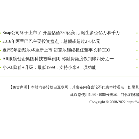
Snap公司终于上市了 开盘估值330亿美元 诞生多位亿万和千万
2016年阿里巴巴主要投资盘点：总额或超过278亿元
退市5年后戴尔将重新上市 迈克尔继续担任董事长和CEO
AR眼镜创企奥图科技被曝倒闭 称融资额度仅到账四分之一
小米8降价+升级：最低1999，支持小米9十项功能
【免责声明】本站内容转载自互联网，其发布内容言论不代表本站观点，如果其链接、
建议您使用1920×1080分辨率、谷歌浏览器Goo
Copygight © 2008-2022 https: