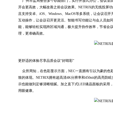
广州市监局整合多个职能部门，实行开放式办公，会议室由大变
开会更高效，大幅改善之前会议效果。NETRIX的无线投屏
且支持安卓、iOS、Windows、MacOS等多系统，让
互动操作，让会议召开更灵活。智能书写功能让与会人员如
能，能够轻松实现跨区域沟通，极大提升协作效率，节省会
理，更准确高效。
更舒适的体验尽享品质会议“好睛彩”
众所周知，在色彩显示方面，NEC一直拥有引以为豪的色彩
致的体现。NETRIX拥有超高清4K分辨率和450nit的
示也能做到足够清晰细腻。加之直下式LED液晶面板的采用，
用眼健康。