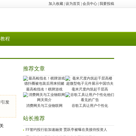
加入收藏
|
设为首页
|
会员中心
|
我要投稿
教程
推荐文章
最高检指名！棋牌游戏
毫米尺度内筑起千层高
作引发
消费网关与工业物联网
谷歌工具让用户个性化
站长推荐
关
FF签约投行欲加速融资 贾跃亭被曝在美接待投资人