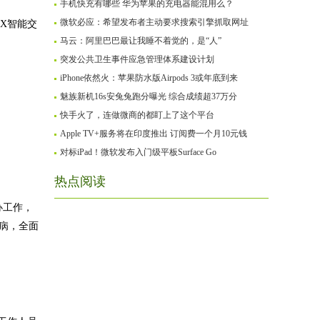
手机快充有哪些 华为苹果的充电器能混用么？
微软必应：希望发布者主动要求搜索引擎抓取网址
X智能交
马云：阿里巴巴最让我睡不着觉的，是“人”
突发公共卫生事件应急管理体系建设计划
iPhone依然火：苹果防水版Airpods 3或年底到来
魅族新机16s安兔兔跑分曝光 综合成绩超37万分
快手火了，连做微商的都盯上了这个平台
Apple TV+服务将在印度推出 订阅费一个月10元钱
对标iPad！微软发布入门级平板Surface Go
热点阅读
办工作，
病，全面