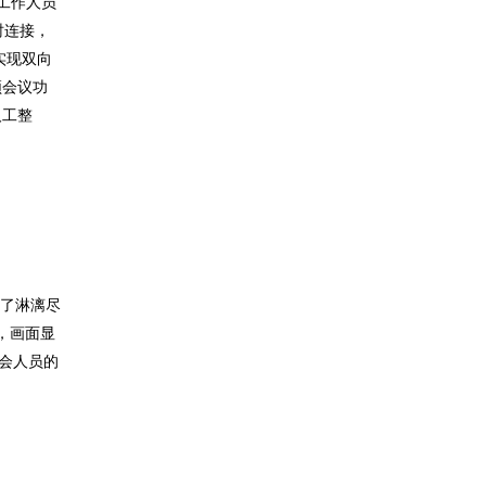
工作人员
时连接，
实现双向
频会议功
人工整
到了淋漓尽
下，画面显
与会人员的