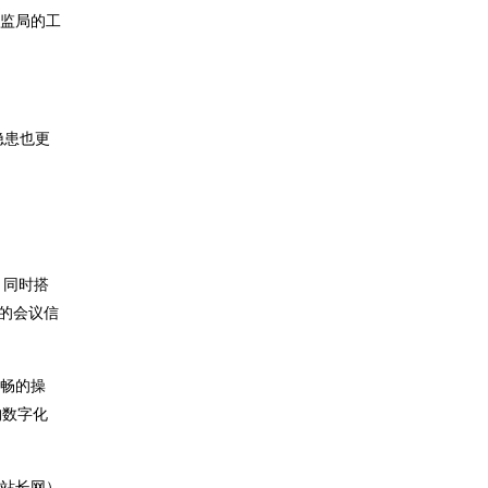
市监局的工
隐患也更
。同时搭
局的会议信
流畅的操
构数字化
站长网）