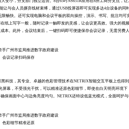
小，分支部门独立运营。8台65吋NS651R应用在8所工商分支点，让
功能让与会人员摒弃线材束缚，通过USB投屏器即可实现多达4台设备的同
会议召开无限畅快。还可实现电脑和会议平板的双向操控，演示、书写、批注均可
同在纸上写字一般，随时记录一触即发的灵感，让会议更高效。强大的视
议成本。此外，会议结束后，一键扫码即可便捷保存会议记录，无需另费
会议记录扫码保存
黑科技，其专业、卓越的色彩管理技术在NETRIX智能交互平板上也得
高亮防眩光屏幕，不受强光干扰，可以精准还原色彩细节，即使在白天明亮环境
确保画面中心与边角亮度均匀。NETRIX还特设低蓝光模式，全面呵护
色彩细节精准还原