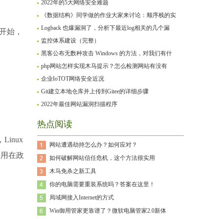
2022年的5大网络安全难题
《数据结构》同学做的作业大家来讨论：顺序栈的实
Logback 也爆漏洞了，分析下最近log相关的几个漏
南开始，
监控体系建设（完整）
黑客公布无数种攻击 Windows 的方法，对我们有什
php网站怎样实现木马提示？怎么检测网站有没有
企业IoTOT网络安全近况
Git建立本地仓库并上传到Gitee的详细步骤
2022年最佳网站漏洞扫描程序
热点阅读
inux
网站遭遇劫持怎么办？如何应对？
使用在政
如何破解网站信任危机，这个方法很实用
木马免杀之新工具
你的电脑需要重装系统吗？答案在这里！
局域网接入Internet的方式
Win御用管家更靠谱了？微软电脑管家2.0新体