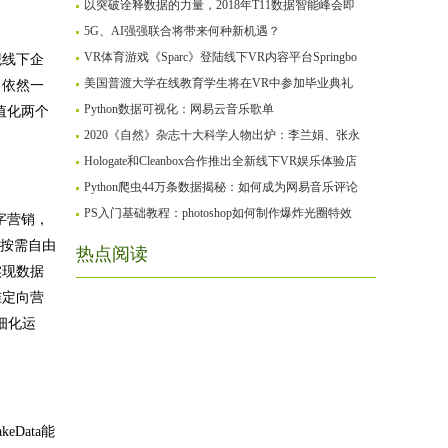
以突破诠释数据的力量，2018年T11数据智能峰会即
5G、AI强强联合将带来何种新机遇？
VR体育游戏《Sparc》登陆线下VR内容平台Springbo
观线下企
美国普渡大学在线教育学生将在VR中参加毕业典礼
」依然一
Python数据可视化：网易云音乐歌单
值化两个
2020《自然》杂志十大科学人物出炉：李兰娟、张永
Hologate和Cleanbox合作推出全新线下VR娱乐体验店
Python爬虫44万条数据揭秘：如何成为网易音乐评论
PS入门基础教程：photoshop如何制作爆炸光圈特效
字营销，
可按需自由
热点阅读
实现数据
准定向营
细化运
Data能