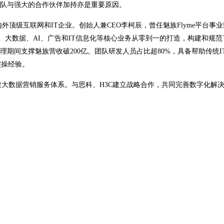
团队与强大的合作伙伴加持亦是重要原因。
等国内外顶级互联网和IT企业。创始人兼CEO李柯辰，曾任魅族Flyme平台事
云、大数据、AI、广告和IT信息化等核心业务从零到一的打造，构建和规
化管理期间支撑魅族营收破200亿。团队研发人员占比超80%，具备帮助传统I
实操经验。
共建大数据营销服务体系。与思科、H3C建立战略合作，共同完善数字化解