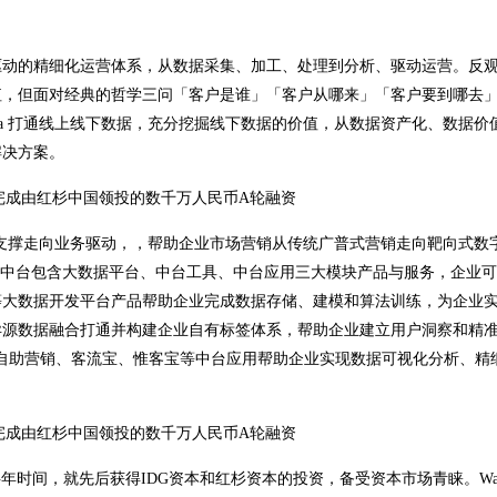
驱动的精细化运营体系，从数据采集、加工、处理到分析、驱动运营。反
值，但面对经典的哲学三问「客户是谁」「客户从哪来」「客户要到哪去
ata 打通线上线下数据，充分挖掘线下数据的价值，从数据资产化、数据价
解决方案。
从业务支撑走向业务驱动，，帮助企业市场营销从传统广普式营销走向靶向式数
据中台包含大数据平台、中台工具、中台应用三大模块产品与服务，企业
等大数据开发平台产品帮助企业完成数据存储、建模和算法训练，为企业
中台工具将异源数据融合打通并构建企业自有标签体系，帮助企业建立用户洞察和精
、自助营销、客流宝、惟客宝等中台应用帮助企业实现数据可视化分析、精
半年时间，就先后获得IDG资本和红杉资本的投资，备受资本市场青睐。Wake