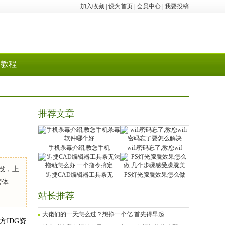
加入收藏
|
设为首页
|
会员中心
|
我要投稿
教程
推荐文章
手机杀毒介绍,教您手机
wifi密码忘了,教您wif
投，上
迅捷CAD编辑器工具条无
PS灯光朦胧效果怎么做
营体
站长推荐
大佬们的一天怎么过？想挣一个亿 首先得早起
方IDG资