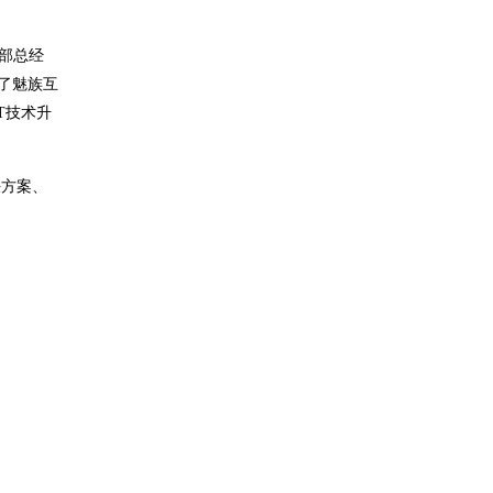
业部总经
范了魅族互
T技术升
决方案、