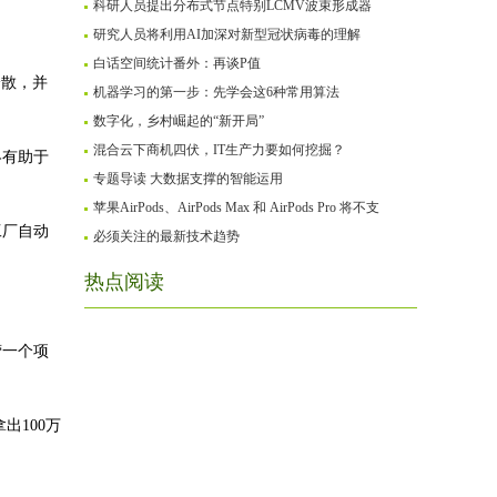
科研人员提出分布式节点特别LCMV波束形成器
研究人员将利用AI加深对新型冠状病毒的理解
白话空间统计番外：再谈P值
分散，并
机器学习的第一步：先学会这6种常用算法
数字化，乡村崛起的“新开局”
混合云下商机四伏，IT生产力要如何挖掘？
终有助于
专题导读 大数据支撑的智能运用
苹果AirPods、AirPods Max 和 AirPods Pro 将不支
工厂自动
必须关注的最新技术趋势
热点阅读
营一个项
出100万