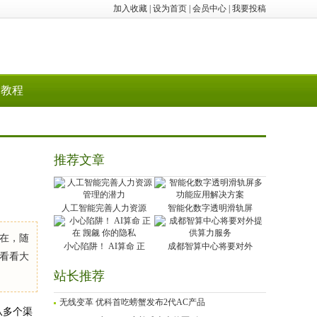
加入收藏
|
设为首页
|
会员中心
|
我要投稿
教程
推荐文章
人工智能完善人力资源
智能化数字透明滑轨屏
在，随
小心陷阱！ AI算命 正
成都智算中心将要对外
看看大
站长推荐
无线变革 优科首吃螃蟹发布2代AC产品
从多个渠