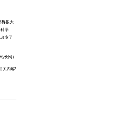
获得很大
据科学
地改变了
站长网）
相关内容!