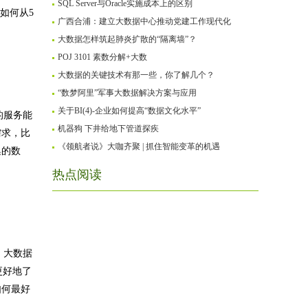
SQL Server与Oracle实施成本上的区别
如何从5
广西合浦：建立大数据中心推动党建工作现代化
大数据怎样筑起肺炎扩散的“隔离墙”？
POJ 3101 素数分解+大数
大数据的关键技术有那一些，你了解几个？
“数梦阿里”军事大数据解决方案与应用
关于BI(4)-企业如何提高“数据文化水平”
的服务能
机器狗 下井给地下管道探疾
需求，比
《领航者说》大咖齐聚 | 抓住智能变革的机遇
集的数
热点阅读
，大数据
更好地了
如何最好