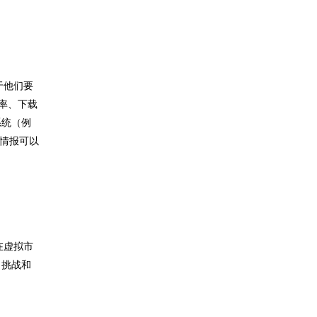
于他们要
率、下载
系统（例
的情报可以
在虚拟市
、挑战和