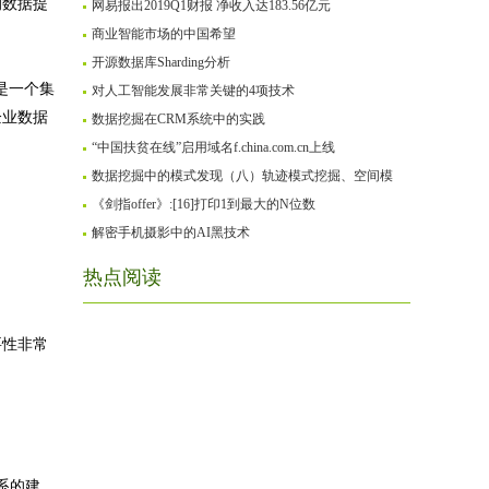
的数据提
网易报出2019Q1财报 净收入达183.56亿元
商业智能市场的中国希望
开源数据库Sharding分析
是一个集
对人工智能发展非常关键的4项技术
企业数据
数据挖掘在CRM系统中的实践
“中国扶贫在线”启用域名f.china.com.cn上线
数据挖掘中的模式发现（八）轨迹模式挖掘、空间模
《剑指offer》:[16]打印1到最大的N位数
解密手机摄影中的AI黑技术
热点阅读
要性非常
系的建